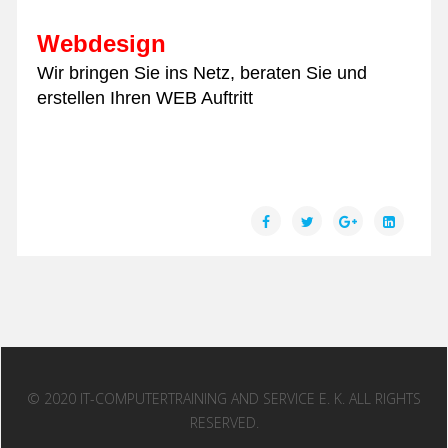
Notebook Mehdi Dorost
Webdesign
Wir bringen Sie ins Netz, beraten Sie und
erstellen Ihren WEB Auftritt
PC-Notdienst Ahrensburg Computerservice Hamburg Computer
Service Reparatur Ahrensburg PC-Hilfe
Tablet
Smartphone
Notebook Mehdi Dorost
© 2020 IT-COMPUTERTRAINING AND SERVICE E. K. ALL RIGHTS
RESERVED.