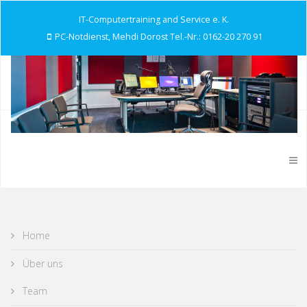
IT-Computertraining and Service e. K.
PC-Notdienst, Mehdi Dorost Tel.-Nr.: 0162-20 270 91
Home
Über uns
Team